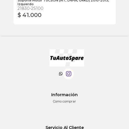
Soporte Motor TUCSON (MT, D4HA, G4KD) 2010-2013,
Bu
Izquierdo
55
21830-2S100
$ 41.000
$
Información
Como comprar
Servicio Al Cliente