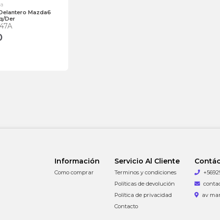
da
Delantero Mazda6
zq/Der
47A
0
Información
Servicio Al Cliente
Contá
Como comprar
Terminos y condiciones
+5692
Políticas de devolución
conta
Política de privacidad
av man
Contacto