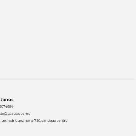
ctanos
9074964
cto@tuautospare.cl
uel rodriguez norte 730, santiago centro