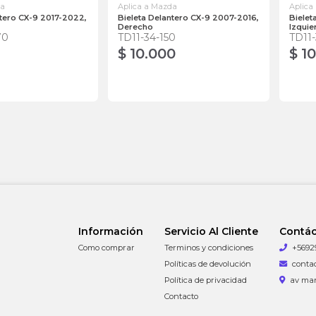
da
Aplica a Mazda
Aplica
ntero CX-9 2017-2022,
Bieleta Delantero CX-9 2007-2016,
Bielet
Derecho
Izquie
70
TD11-34-150
TD11
$ 10.000
$ 1
Información
Servicio Al Cliente
Contá
Como comprar
Terminos y condiciones
+5692
Políticas de devolución
conta
Política de privacidad
av man
Contacto