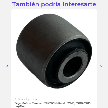
También podría interesarte
Aplica a Hyundai
Apl
Buje Muñon Trasero TUCSON (Pos2, 2WD) 2010-2015,
Bu
Izq/Der
201