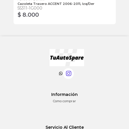
Cazoleta Trasero ACCENT 2006-2011, Izq/Der
Am
55311-1G000
54
$ 8.000
$
Información
Como comprar
Servicio Al Cliente