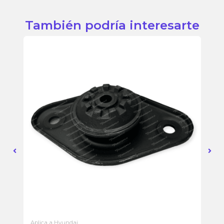
También podría interesarte
Aplica a Hyundai
Apl