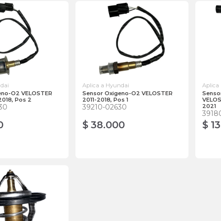
ndai
Aplica a Hyundai
Aplica
geno-O2 VELOSTER
Sensor Oxigeno-O2 VELOSTER
Senso
2018, Pos 2
2011-2018, Pos 1
VELOS
30
39210-02630
2021
3918
0
$ 38.000
$ 1