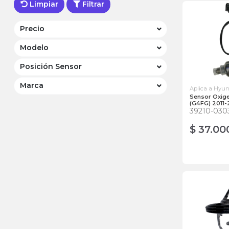
Limpiar
Filtrar
Precio
Modelo
Posición Sensor
Marca
Aplica a Hyu
Sensor Oxi
(G4FG) 2011-
39210-030
$ 37.00