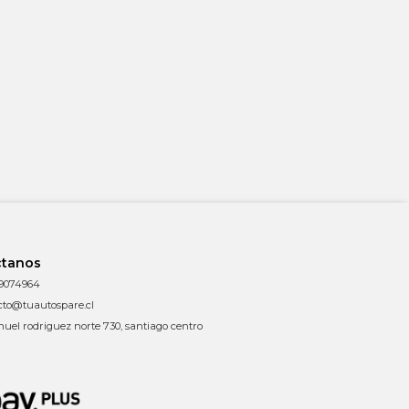
ctanos
9074964
cto@tuautospare.cl
uel rodriguez norte 730, santiago centro