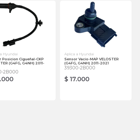
 a Hyundai
Aplica a Hyundai
r Posicion Cigueñal-CKP
Sensor Vacio-MAP VELOSTER
TER (G4FG, G4NH) 2011-
(G4FG, G4NH) 2011-2021
39300-2B000
0-2B000
3.000
$ 17.000