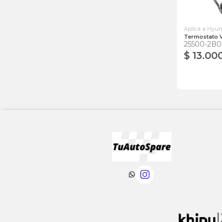
Aplica a Hyu
Termostato 
25500-2B
$ 13.00