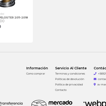
ndai
VELOSTER 2011-2018
000
0
Información
Servicio Al Cliente
Contá
Como comprar
Terminos y condiciones
+5692
Políticas de devolución
conta
Política de privacidad
av man
Contacto