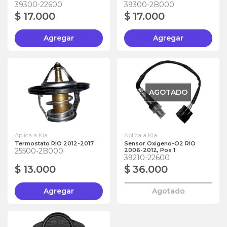
39300-22600
39300-2B000
$ 17.000
$ 17.000
Agregar
Agregar
AGOTADO
Aplica a Kia
Aplica a Kia
Termostato RIO 2012-2017
Sensor Oxigeno-O2 RIO
25500-2B000
2006-2012, Pos 1
39210-22600
$ 13.000
$ 36.000
Agregar
Agotado