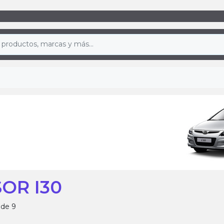
OR I30
 de 9