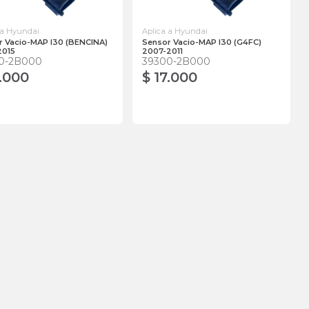
 a Hyundai
Aplica a Hyundai
r Vacio-MAP I30 (BENCINA)
Sensor Vacio-MAP I30 (G4FC)
2015
2007-2011
0-2B000
39300-2B000
7.000
$ 17.000