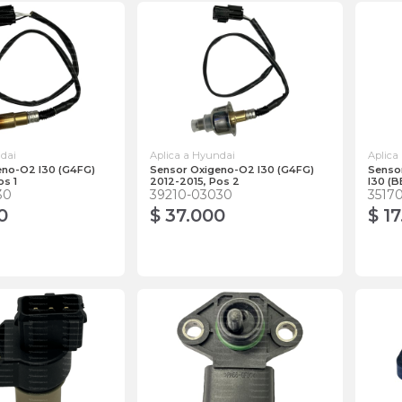
ndai
Aplica a Hyundai
Aplica
eno-O2 I30 (G4FG)
Sensor Oxigeno-O2 I30 (G4FG)
Senso
os 1
2012-2015, Pos 2
I30 (B
30
39210-03030
3517
0
$ 37.000
$ 1