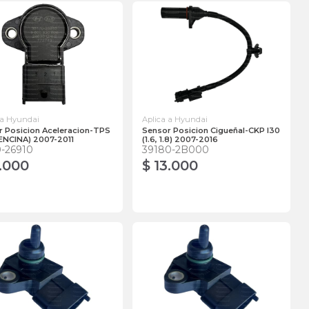
 a Hyundai
Aplica a Hyundai
r Posicion Aceleracion-TPS
Sensor Posicion Cigueñal-CKP I30
ENCINA) 2007-2011
(1.6, 1.8) 2007-2016
0-26910
39180-2B000
7.000
$ 13.000