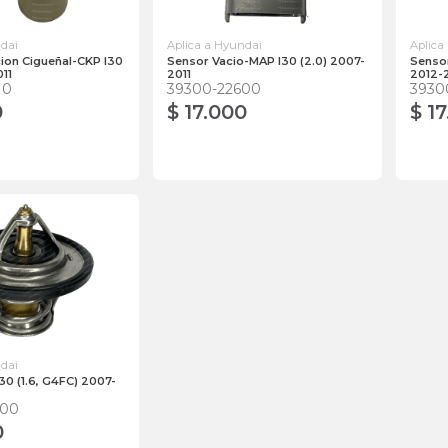
ndai
Aplica a Hyundai
Aplica
ion Cigueñal-CKP I30
Sensor Vacio-MAP I30 (2.0) 2007-
Senso
011
2011
2012-
10
39300-22600
3930
0
$ 17.000
$ 1
ndai
30 (1.6, G4FC) 2007-
000
0