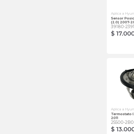
Aplica a Hyu
Sensor Posic
(2.0) 2007-2
39180-239
$ 17.00
Aplica a Hyu
Termostato I
2011
25500-2B
$ 13.00