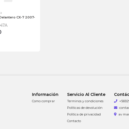
da
Delantero CX-7 2007-
047A
0
Información
Servicio Al Cliente
Contá
Como comprar
Terminos y condiciones
+5692
Políticas de devolución
conta
Política de privacidad
av man
Contacto