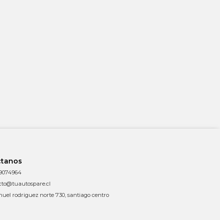
ctanos
9074964
cto@tuautospare.cl
uel rodriguez norte 730, santiago centro