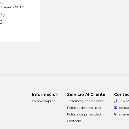
ndai
o Trasero GETZ
A70
0
Información
Servicio Al Cliente
Contá
Como comprar
Terminos y condiciones
+5692
Políticas de devolución
conta
Política de privacidad
av man
Contacto