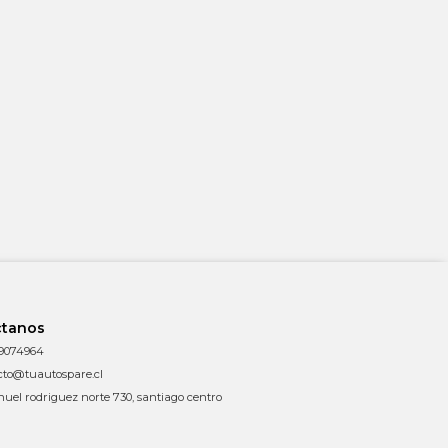
ctanos
9074964
cto@tuautospare.cl
uel rodriguez norte 730, santiago centro