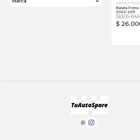
Marca
Aplica a Hyu
Balata Fren
2003-2011
58305-B4
$ 26.00