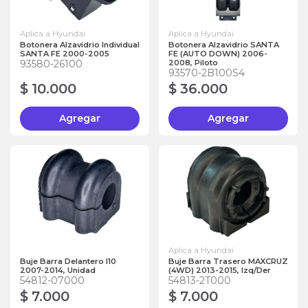
Aplica a Hyundai
Aplica a Hyundai
Botonera Alzavidrio Individual
Botonera Alzavidrio SANTA
SANTA FE 2000-2005
FE (AUTO DOWN) 2006-
93580-26100
2008, Piloto
93570-2B100S4
$ 10.000
$ 36.000
Agregar
Agregar
Aplica a Hyundai
Buje Barra Delantero I10
Buje Barra Trasero MAXCRUZ
2007-2014, Unidad
(4WD) 2013-2015, Izq/Der
54812-07000
54813-2T000
$ 7.000
$ 7.000