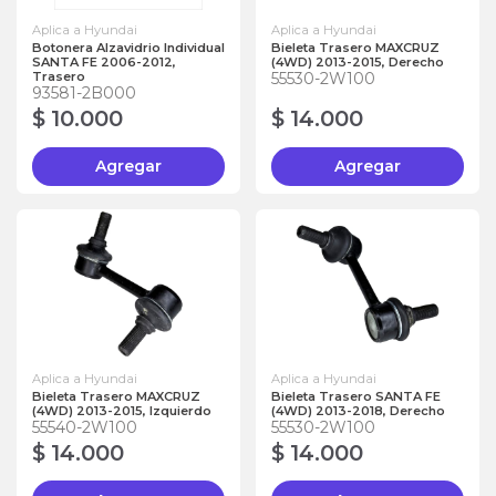
Aplica a Hyundai
Aplica a Hyundai
Botonera Alzavidrio Individual
Bieleta Trasero MAXCRUZ
SANTA FE 2006-2012,
(4WD) 2013-2015, Derecho
Trasero
55530-2W100
93581-2B000
$ 10.000
$ 14.000
Agregar
Agregar
Aplica a Hyundai
Aplica a Hyundai
Bieleta Trasero MAXCRUZ
Bieleta Trasero SANTA FE
(4WD) 2013-2015, Izquierdo
(4WD) 2013-2018, Derecho
55540-2W100
55530-2W100
$ 14.000
$ 14.000