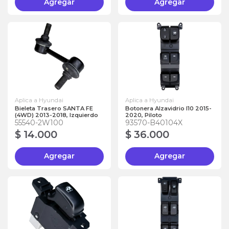
Agregar
Agregar
Aplica a Hyundai
Aplica a Hyundai
Bieleta Trasero SANTA FE
Botonera Alzavidrio I10 2015-
(4WD) 2013-2018, Izquierdo
2020, Piloto
55540-2W100
93570-B40104X
$ 14.000
$ 36.000
Agregar
Agregar