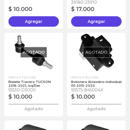
39180-23910
$ 10.000
$ 17.000
Agregar
Agregar
AGOTADO
AGOTADO
Aplica a Hyundai
Aplica a Hyundai
Bieleta Trasero TUCSON
Botonera Alzavidrio Individual
2016-2021, Izq/Der
I10 2015-2020
55530-D3000
93575-B45004X
$ 10.000
$ 10.000
Agotado
Agotado