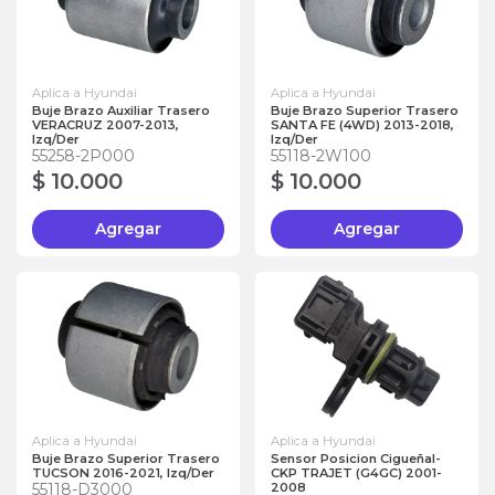
Aplica a Hyundai
Aplica a Hyundai
Buje Brazo Auxiliar Trasero
Buje Brazo Superior Trasero
VERACRUZ 2007-2013,
SANTA FE (4WD) 2013-2018,
Izq/Der
Izq/Der
55258-2P000
55118-2W100
$ 10.000
$ 10.000
Agregar
Agregar
Aplica a Hyundai
Aplica a Hyundai
Buje Brazo Superior Trasero
Sensor Posicion Cigueñal-
TUCSON 2016-2021, Izq/Der
CKP TRAJET (G4GC) 2001-
55118-D3000
2008