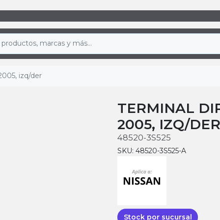
2005, izq/der
TERMINAL DI
2005, IZQ/DE
48520-3S525
SKU: 48520-3S525-A
Stock por sucursal