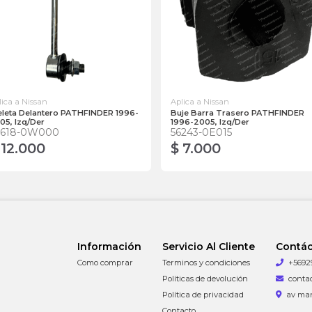
lica a Nissan
Aplica a Nissan
eleta Delantero PATHFINDER 1996-
Buje Barra Trasero PATHFINDER
05, Izq/Der
1996-2005, Izq/Der
4618-0W000
56243-0E015
 12.000
$ 7.000
Información
Servicio Al Cliente
Contá
Como comprar
Terminos y condiciones
+5692
Políticas de devolución
conta
Política de privacidad
av man
Contacto