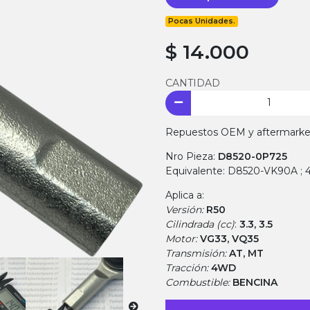
Pocas Unidades.
$ 14.000
CANTIDAD
Repuestos OEM y aftermarket.
Nro Pieza:
D8520-0P725
Equivalente: D8520-VK90A ;
Aplica a:
Versión:
R50
Cilindrada (cc)
:
3.3, 3.5
Motor:
VG33, VQ35
Transmisión:
AT, MT
Tracción:
4WD
Combustible:
BENCINA