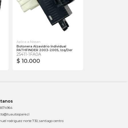
Aplica a Nissan
Botonera Alzavidrio Individual
PATHFINDER 2003-2005, Izq/Der
25411-1FA0A
$ 10.000
ctanos
9074964
cto@tuautospare.cl
uel rodriguez norte 730, santiago centro