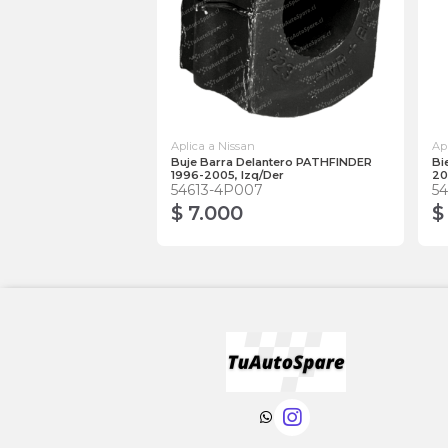
Aplica a Nissan
Ap
Buje Barra Delantero PATHFINDER
Bi
1996-2005, Izq/Der
20
54613-4P007
5
$ 7.000
$