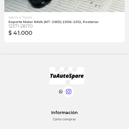
Aplica a Toyota
Soporte Motor RAV4 (MT-2WD) 2006-2012, Posterior
12371-28170
$ 41.000
Información
Como comprar