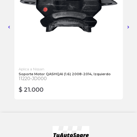
Aplica a Nissan
Apl
Soporte Motor QASHQAI (1.6) 2008-2014, Izquierdo
Pa
11220-JD000
D1
$ 21.000
$