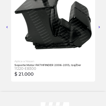
Aplica a Nissan
Apl
do
Soporte Motor PATHFINDER 2006-2013, Izq/Der
Bu
11220-EB300
54
$ 21.000
$