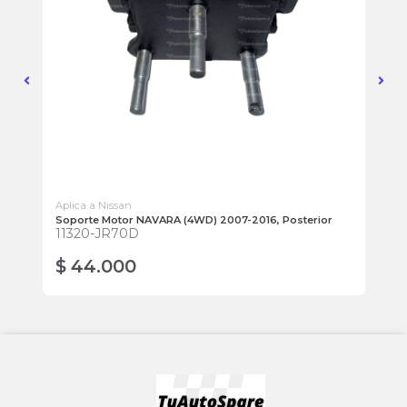
Aplica a Nissan
Apl
Soporte Motor NAVARA (4WD) 2007-2016, Posterior
Bot
11320-JR70D
Izq
25
$ 44.000
$