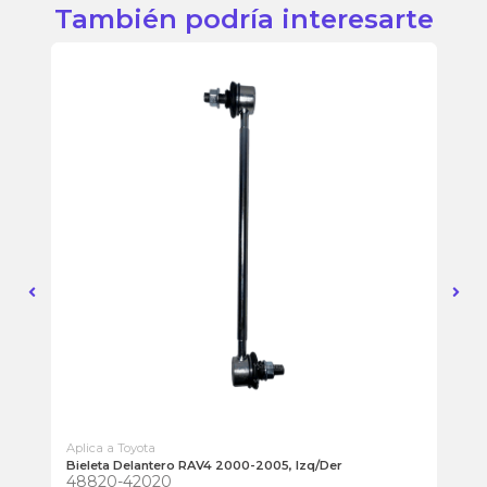
También podría interesarte
Aplica a Toyota
Apl
Bieleta Delantero RAV4 2000-2005, Izq/Der
Br
48820-42020
45