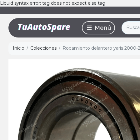
Liquid syntax error: tag does not expect else tag
Inicio
Colecciones
Rodamiento delantero yaris 2000-2