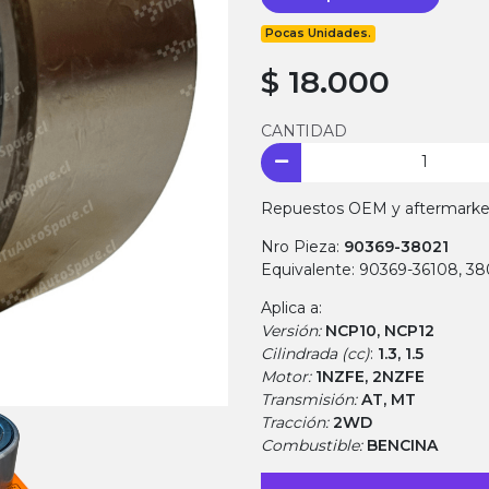
Pocas Unidades.
$ 18.000
CANTIDAD
Repuestos OEM y aftermarket.
Nro Pieza:
90369-38021
Equivalente: 90369-36108, 3
Aplica a:
Versión:
NCP10, NCP12
Cilindrada (cc)
:
1.3, 1.5
Motor:
1NZFE, 2NZFE
Transmisión:
AT, MT
Tracción:
2WD
Combustible:
BENCINA