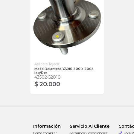
Aplica a Toyota
Maza Delantero YARIS 2000-2005,
Izq/Der
43502-52010
$ 20.000
Información
Servicio Al Cliente
Contá
Como comprar
Terminos y condiciones
+5692