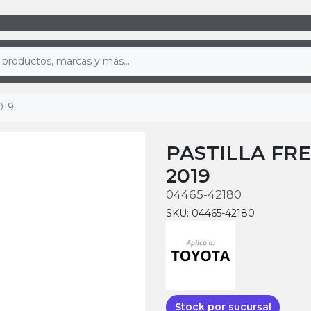
019
PASTILLA FR
2019
04465-42180
SKU: 04465-42180
Stock por sucursal