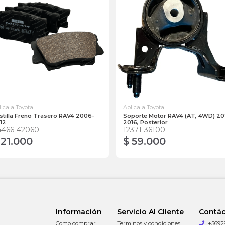
lica a Toyota
Aplica a Toyota
stilla Freno Trasero RAV4 2006-
Soporte Motor RAV4 (AT, 4WD) 20
12
2016, Posterior
4466-42060
12371-36100
 21.000
$ 59.000
Información
Servicio Al Cliente
Contá
Como comprar
Terminos y condiciones
+5692