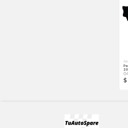
Ap
Pa
20
0
$