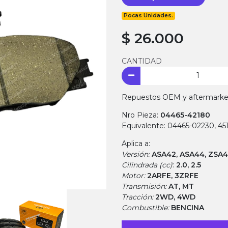
Pocas Unidades.
$ 26.000
CANTIDAD
Repuestos OEM y aftermarket.
Nro Pieza:
04465-42180
Equivalente: 04465-02230, 4
Aplica a:
Versión:
ASA42, ASA44, ZSA4
Cilindrada (cc)
:
2.0, 2.5
Motor:
2ARFE, 3ZRFE
Transmisión:
AT, MT
Tracción:
2WD, 4WD
Combustible:
BENCINA