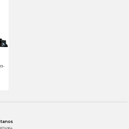
13-
ctanos
9074964