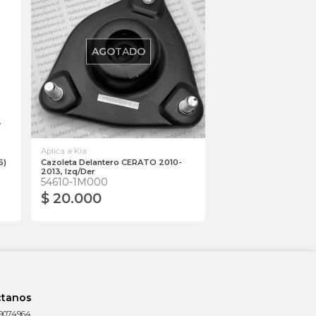
AGOTADO
Aplica a Kia
6)
Cazoleta Delantero CERATO 2010-
2013, Izq/Der
54610-1M000
$ 20.000
ctanos
9074964