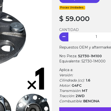
Pocas Unidades.
$ 59.000
CANTIDAD
Repuestos OEM y aftermarket.
Nro Pieza:
52730-1M100
Equivalente: 52730-1M000
Aplica a:
Versión:
Cilindrada (cc)
:
1.6
Motor:
G4FC
Transmisión:
MT
Tracción:
2WD
Combustible:
BENCINA