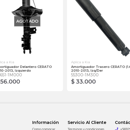
AGOTADO
lica a Kia
Aplica a Kia
ortiguador Delantero CERATO
Amortiguador Trasero CERATO (1.
10-2013, Izquierdo
2010-2013, Izq/Der
4651-1M000
55300-1M300
 56.000
$ 33.000
Información
Servicio Al Cliente
Contá
Como comprar
Terminos y condiciones
+5692