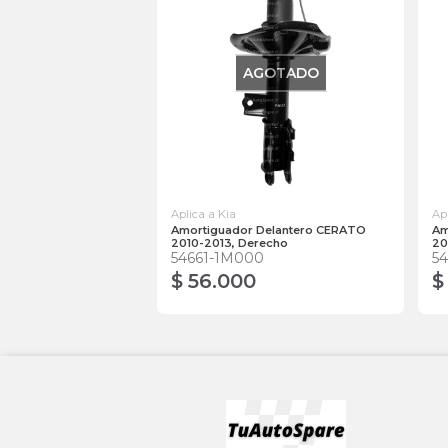
AGOTADO
Aplica a Kia
Ap
Amortiguador Delantero CERATO
Am
2010-2013, Derecho
20
54661-1M000
5
$ 56.000
$