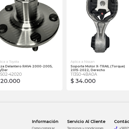
lica a Toyota
Aplica a Nissan
za Delantero RAV4 2000-2005,
Soporte Motor X-TRAIL (Torque)
q/Der
2015-2022, Derecho
3502-42020
11350-4BA0A
 20.000
$ 34.000
Información
Servicio Al Cliente
Contá
Como comprar
Terminos y condiciones
+5692