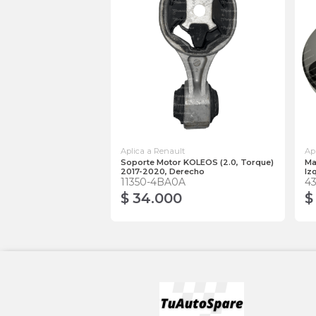
Aplica a Renault
Ap
Soporte Motor KOLEOS (2.0, Torque)
Ma
2017-2020, Derecho
Iz
11350-4BA0A
4
$ 34.000
$