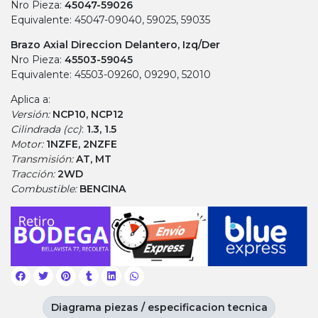
Nro Pieza:
45047-59026
Equivalente: 45047-09040, 59025, 59035
Brazo Axial Direccion Delantero, Izq/Der
Nro Pieza:
45503-59045
Equivalente: 45503-09260, 09290, 52010
Aplica a:
Versión:
NCP10, NCP12
Cilindrada (cc)
:
1.3, 1.5
Motor:
1NZFE, 2NZFE
Transmisión:
AT, MT
Tracción:
2WD
Combustible:
BENCINA
Diagrama piezas / especificacion tecnica