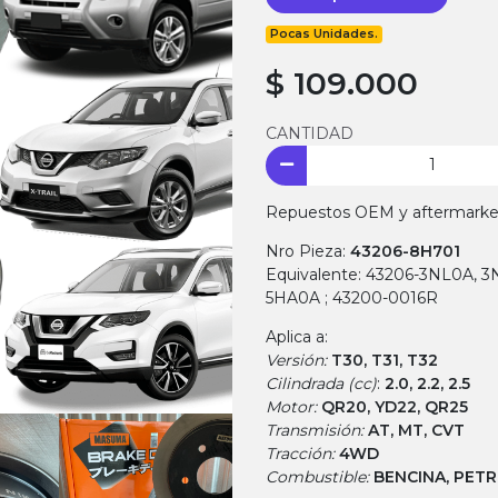
Pocas Unidades.
$ 109.000
CANTIDAD
Repuestos OEM y aftermarket.
Nro Pieza:
43206-8H701
Equivalente: 43206-3NL0A, 
5HA0A ; 43200-0016R
Aplica a:
Versión:
T30, T31, T32
Cilindrada (cc)
:
2.0, 2.2, 2.5
Motor:
QR20, YD22, QR25
Transmisión:
AT, MT, CVT
Tracción:
4WD
Combustible:
BENCINA, PET