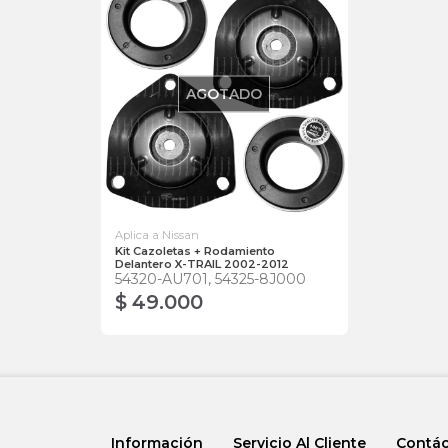
AGOTADO
Aplica a Nissan
Kit Cazoletas + Rodamiento
Delantero X-TRAIL 2002-2012
54320-AU701, 54325-8J000
$ 49.000
Información
Servicio Al Cliente
Contá