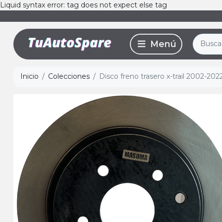
Liquid syntax error: tag does not expect else tag
Inicio
Colecciones
Disco freno trasero x-trail 2002-2022