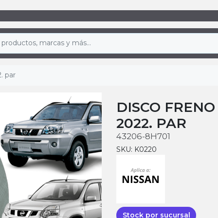
. par
DISCO FRENO 
2022. PAR
43206-8H701
SKU: K0220
Stock por sucursal