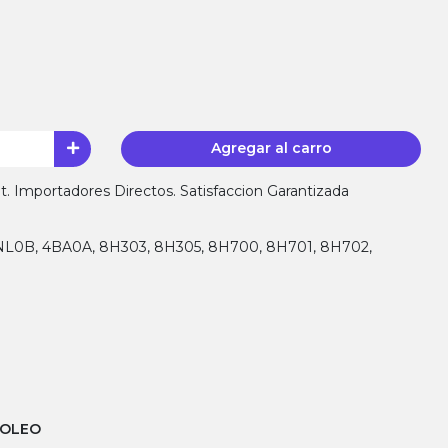
Agregar al carro
 Importadores Directos. Satisfaccion Garantizada
3NL0B, 4BA0A, 8H303, 8H305, 8H700, 8H701, 8H702,
ROLEO