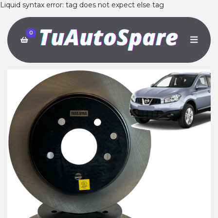
Liquid syntax error: tag does not expect else tag
0