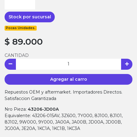
Stock por sucursal
Pocas Unidades.
$ 89.000
CANTIDAD
Agregar al carro
Repuestos OEM y aftermarket. Importadores Directos.
Satisfaccion Garantizada
Nro Pieza:
43206-JD00A
Equivalente: 43206-015AV, 3Z600, 7Y000, 8J100, 8J101,
8J102, 9W000, 9Y000, JA00A, JA00B, JD00A, JD00B,
JG00A, JE20A, 1KC1A, 1KC1B, 1KC3A