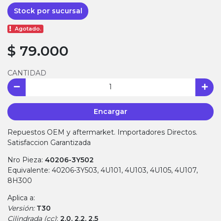
Stock por sucursal
Agotado.
$ 79.000
CANTIDAD
Encargar
Repuestos OEM y aftermarket. Importadores Directos.
Satisfaccion Garantizada
Nro Pieza:
40206-3Y502
Equivalente: 40206-3Y503, 4U101, 4U103, 4U105, 4U107,
8H300
Aplica a:
Versión:
T30
Cilindrada (cc)
:
2.0, 2.2, 2.5