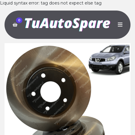
Liquid syntax error: tag does not expect else tag
0