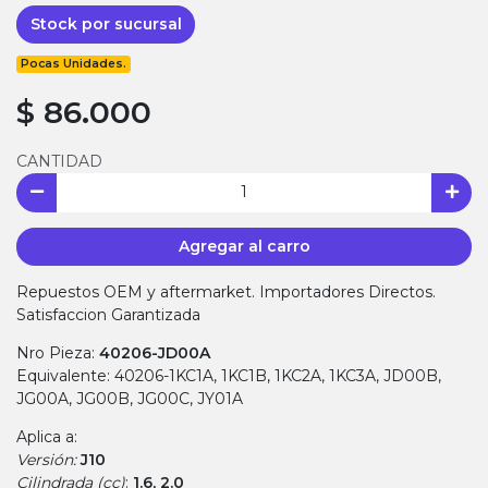
Stock por sucursal
Pocas Unidades.
$ 86.000
CANTIDAD
Agregar al carro
Repuestos OEM y aftermarket. Importadores Directos.
Satisfaccion Garantizada
Nro Pieza:
40206-JD00A
Equivalente: 40206-1KC1A, 1KC1B, 1KC2A, 1KC3A, JD00B,
JG00A, JG00B, JG00C, JY01A
Aplica a:
Versión:
J10
Cilindrada (cc)
:
1.6, 2.0