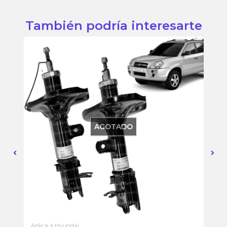
También podría interesarte
AGOTADO
Aplica a Hyundai
Apl