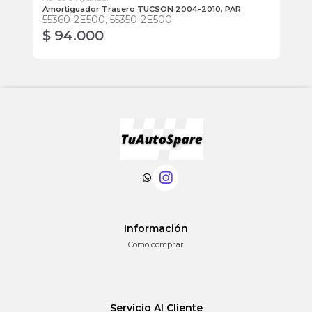
Amortiguador Trasero TUCSON 2004-2010. PAR
Ba
55360-2E500, 55350-2E500
54
$ 94.000
$
Información
Como comprar
Servicio Al Cliente