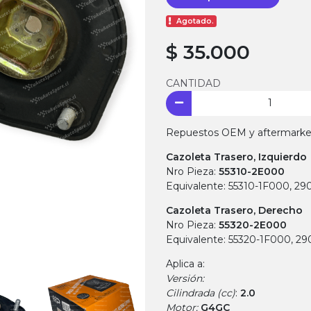
Agotado.
$ 35.000
CANTIDAD
Repuestos OEM y aftermarket.
Cazoleta Trasero, Izquierdo
Nro Pieza:
55310-2E000
Equivalente: 55310-1F000, 2
Cazoleta Trasero, Derecho
Nro Pieza:
55320-2E000
Equivalente: 55320-1F000, 2
Aplica a:
Versión:
Cilindrada (cc)
:
2.0
Motor:
G4GC