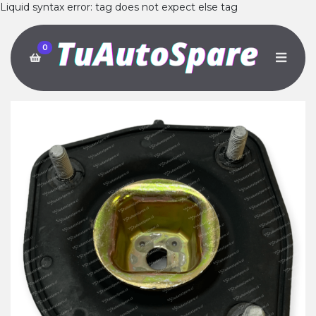
Liquid syntax error: tag does not expect else tag
0