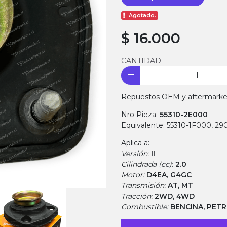
Agotado.
$ 16.000
CANTIDAD
Repuestos OEM y aftermarket.
Nro Pieza:
55310-2E000
Equivalente: 55310-1F000, 2
Aplica a:
Versión:
II
Cilindrada (cc)
:
2.0
Motor:
D4EA, G4GC
Transmisión:
AT, MT
Tracción:
2WD, 4WD
Combustible:
BENCINA, PET