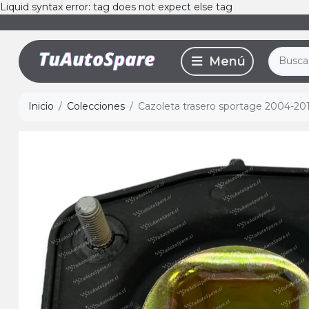
Liquid syntax error: tag does not expect else tag
Inicio
Colecciones
Cazoleta trasero sportage 2004-201