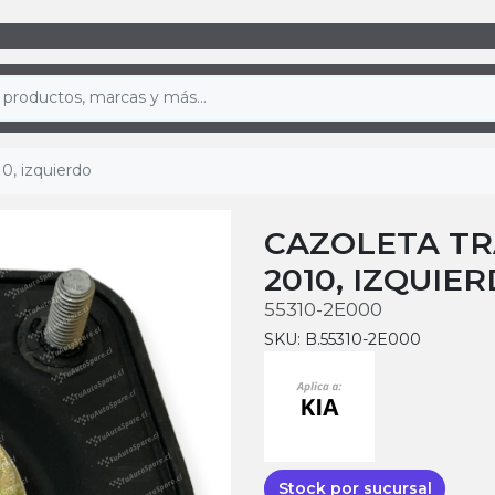
0, izquierdo
CAZOLETA TR
2010, IZQUIE
55310-2E000
SKU: B.55310-2E000
Stock por sucursal