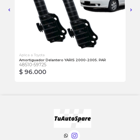
Aplica a Toyota
Apl
Amortiguador Delantero YARIS 2000-2005. PAR
Am
48510-59725
48
$ 96.000
$