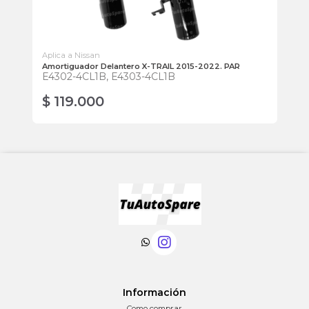
Aplica a Nissan
Apl
Amortiguador Delantero X-TRAIL 2015-2022. PAR
Ro
E4302-4CL1B, E4303-4CL1B
Izq
54
$ 119.000
$
Información
Como comprar