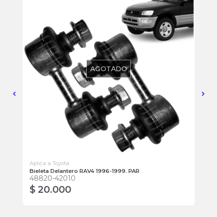
AGOTADO
Aplica a Toyota
Apl
Bieleta Delantero RAV4 1996-1999. PAR
Bu
48820-42010
48
$ 20.000
$