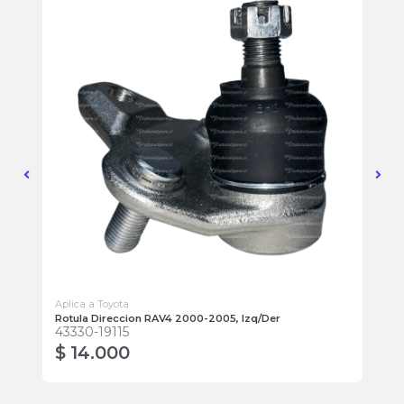
Aplica a Toyota
Apl
Rotula Direccion RAV4 2000-2005, Izq/Der
Bi
43330-19115
48
$ 14.000
$