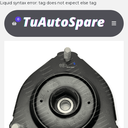
Liquid syntax error: tag does not expect else tag
0