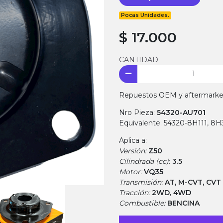
Pocas Unidades.
$ 17.000
CANTIDAD
Repuestos OEM y aftermarket.
Nro Pieza:
54320-AU701
Equivalente: 54320-8H111, 8
Aplica a:
Versión:
Z50
Cilindrada (cc)
:
3.5
Motor:
VQ35
Transmisión:
AT, M-CVT, CVT
Tracción:
2WD, 4WD
Combustible:
BENCINA