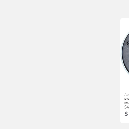
Ap
Ro
MU
5
$