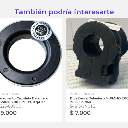
También podría interesarte
lica a Nissan
Aplica a Nissan
damiento Cazoleta Delantero
Buje Barra Delantero MURANO 20
RANO 2002-2009, Izq/Der
2015, Unidad
4325-8J000
54613-JN01B
 9.000
$ 7.000