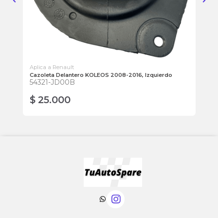
Aplica a Renault
Apl
Cazoleta Delantero KOLEOS 2008-2016, Izquierdo
Bu
54321-JD00B
54
$ 25.000
$