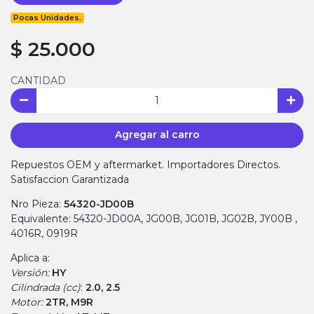
Pocas Unidades.
$ 25.000
CANTIDAD
Agregar al carro
Repuestos OEM y aftermarket. Importadores Directos.
Satisfaccion Garantizada
Nro Pieza:
54320-JD00B
Equivalente: 54320-JD00A, JG00B, JG01B, JG02B, JY00B ,
4016R, 0919R
Aplica a:
Versión:
HY
Cilindrada (cc)
:
2.0, 2.5
Motor:
2TR, M9R