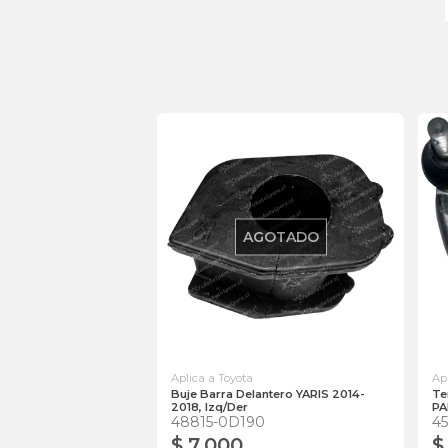
AGOTADO
Aplica a Toyota
Ap
Buje Barra Delantero YARIS 2014-
Te
2018, Izq/Der
PA
48815-0D190
4
$ 7.000
$