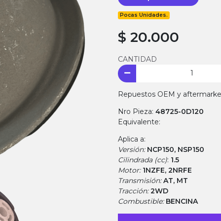
Pocas Unidades.
$ 20.000
CANTIDAD
Repuestos OEM y aftermarket.
Nro Pieza:
48725-0D120
Equivalente:
Aplica a:
Versión:
NCP150, NSP150
Cilindrada (cc)
:
1.5
Motor:
1NZFE, 2NRFE
Transmisión:
AT, MT
Tracción:
2WD
Combustible:
BENCINA