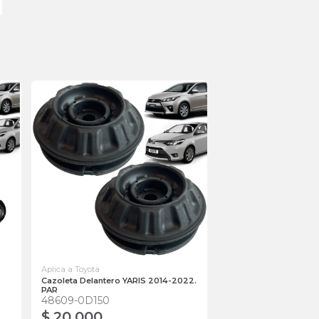
Aplica a Toyota
Cazoleta Delantero YARIS 2014-2022.
PAR
48609-0D150
$ 20.000