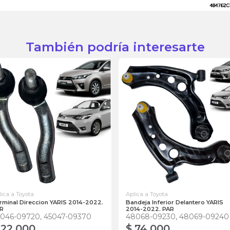
También podría interesarte
lica a Toyota
Aplica a Toyota
rminal Direccion YARIS 2014-2022.
Bandeja Inferior Delantero YARIS
R
2014-2022. PAR
5046-09720, 45047-09370
48068-09230, 48069-09240
 22.000
$ 74.000