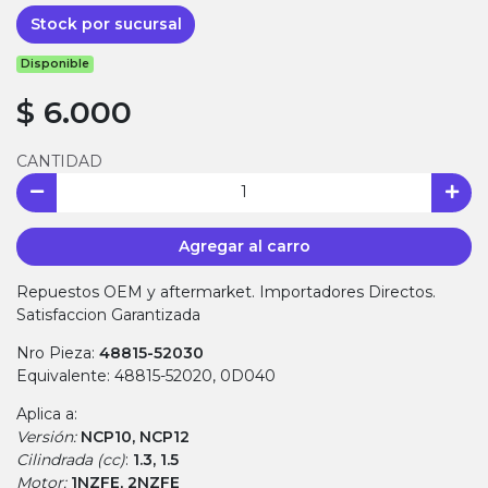
Stock por sucursal
Disponible
$ 6.000
CANTIDAD
Agregar al carro
Repuestos OEM y aftermarket. Importadores Directos.
Satisfaccion Garantizada
Nro Pieza:
48815-52030
Equivalente: 48815-52020, 0D040
Aplica a:
Versión:
NCP10, NCP12
Cilindrada (cc)
:
1.3, 1.5
Motor:
1NZFE, 2NZFE