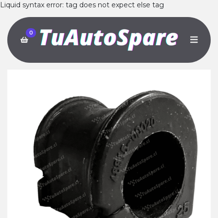
Liquid syntax error: tag does not expect else tag
0