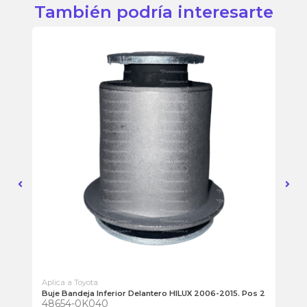
También podría interesarte
Aplica a Toyota
Apl
Buje Bandeja Inferior Delantero HILUX 2006-2015. Pos 2
Rot
48654-0K040
43