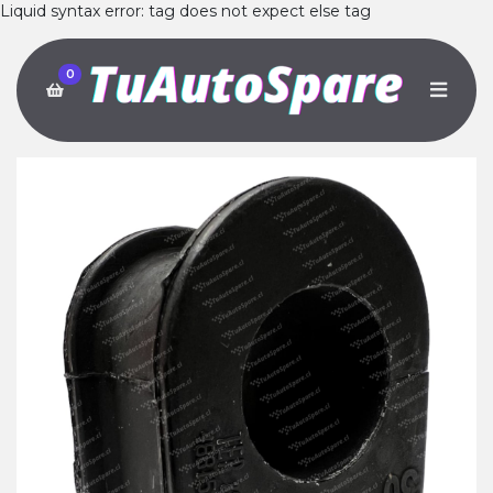
Liquid syntax error: tag does not expect else tag
0