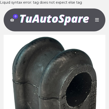
Liquid syntax error: tag does not expect else tag
0