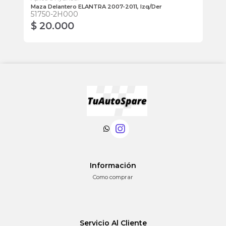
Maza Delantero ELANTRA 2007-2011, Izq/Der
So
51750-2H000
21
$ 20.000
$
Información
Como comprar
Servicio Al Cliente