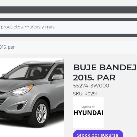
15. par
BUJE BANDEJ
2015. PAR
55274-3W000
SKU: K0291
Stock por sucursal