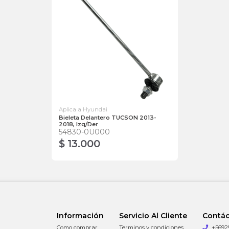
Aplica a Hyundai
Bieleta Delantero TUCSON 2013-
2018, Izq/Der
54830-0U000
$ 13.000
Información
Servicio Al Cliente
Contá
Como comprar
Terminos y condiciones
+5692