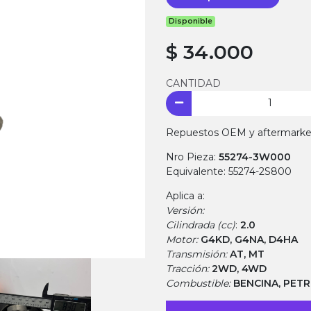
Disponible
$ 34.000
CANTIDAD
Repuestos OEM y aftermarket.
Nro Pieza:
55274-3W000
Equivalente: 55274-2S800
Aplica a:
Versión:
Cilindrada (cc)
:
2.0
Motor:
G4KD, G4NA, D4HA
Transmisión:
AT, MT
Tracción:
2WD, 4WD
Combustible:
BENCINA, PET