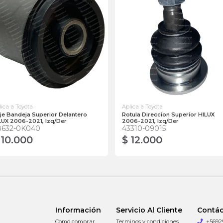
lica a Toyota
Aplica a Toyota
je Bandeja Superior Delantero
Rotula Direccion Superior HILUX
LUX 2006-2021, Izq/Der
2006-2021, Izq/Der
8632-0K040
43310-09015
 10.000
$ 12.000
Información
Servicio Al Cliente
Contá
Como comprar
Terminos y condiciones
+5692