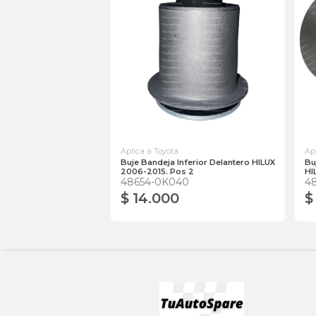
Aplica a Toyota
Ap
Buje Bandeja Inferior Delantero HILUX
Bu
2006-2015. Pos 2
HI
48654-0K040
4
$ 14.000
$