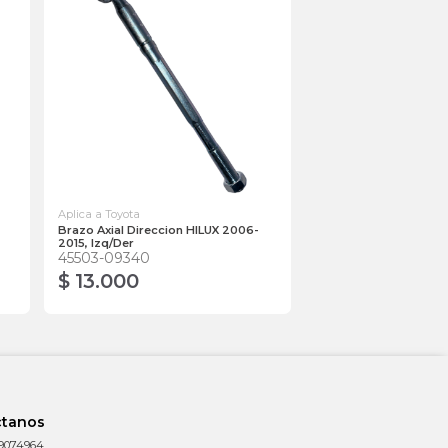
Aplica a Toyota
Brazo Axial Direccion HILUX 2006-
2015, Izq/Der
45503-09340
$ 13.000
ctanos
9074964