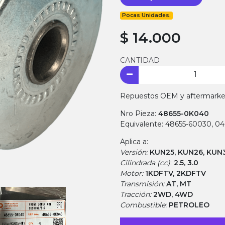
Pocas Unidades.
$ 14.000
CANTIDAD
Repuestos OEM y aftermarket.
Nro Pieza:
48655-0K040
Equivalente: 48655-60030, 0
Aplica a:
Versión:
KUN25, KUN26, KUN
Cilindrada (cc)
:
2.5, 3.0
Motor:
1KDFTV, 2KDFTV
Transmisión:
AT, MT
Tracción:
2WD, 4WD
Combustible:
PETROLEO