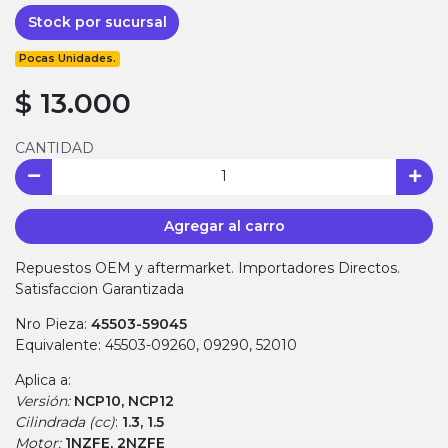
Stock por sucursal
Pocas Unidades.
$ 13.000
CANTIDAD
Agregar al carro
Repuestos OEM y aftermarket. Importadores Directos.
Satisfaccion Garantizada
Nro Pieza:
45503-59045
Equivalente: 45503-09260, 09290, 52010
Aplica a:
Versión:
NCP10, NCP12
Cilindrada (cc)
:
1.3, 1.5
Motor:
1NZFE, 2NZFE