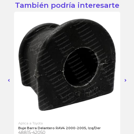
También podría interesarte
Aplica a Toyota
Apl
Buje Barra Delantero RAV4 2000-2005, Izq/Der
Bi
48815-42050
48