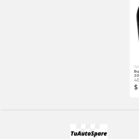
Ap
Bu
20
4
$