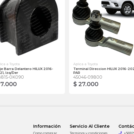
lica a Toyota
Aplica a Toyota
je Barra Delantero HILUX 2016-
Terminal Direccion HILUX 2016-202
21, Izq/Der
PAR
8815-0K090
45046-09800
 7.000
$ 27.000
Información
Servicio Al Cliente
Contá
Como comprar
Terminos y condiciones
+5692