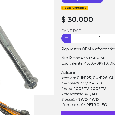
Pocas Unidades.
$ 30.000
CANTIDAD
Repuestos OEM y aftermarket.
Nro Pieza:
45503-0K130
Equivalente: 45503-0K710, 0
Aplica a:
Versión:
GUN125, GUN126, GU
Cilindrada (cc)
:
2.4, 2.8
Motor:
1GDFTV, 2GDFTV
Transmisión:
AT, MT
Tracción:
2WD, 4WD
Combustible:
PETROLEO