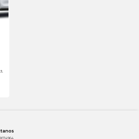
1.
ctanos
9074964