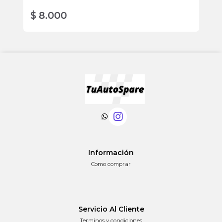
$ 8.000
$
Información
Como comprar
Servicio Al Cliente
Terminos y condiciones