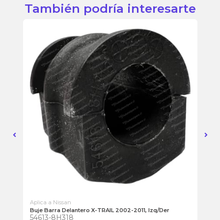
También podría interesarte
Aplica a Nissan
Apl
Buje Barra Delantero X-TRAIL 2002-2011, Izq/Der
Buj
54613-8H318
54