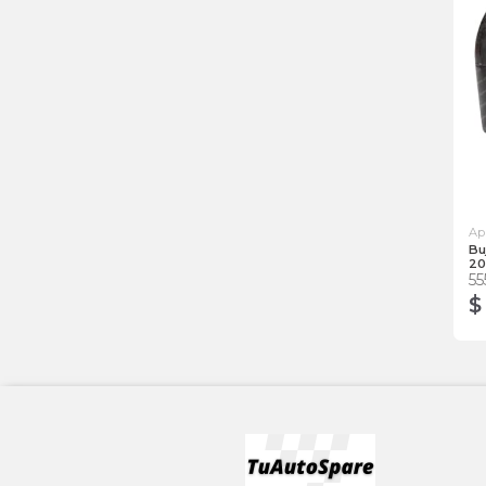
Ap
Bu
20
55
$