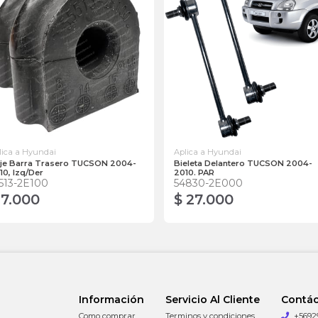
lica a Hyundai
Aplica a Hyundai
je Barra Trasero TUCSON 2004-
Bieleta Delantero TUCSON 2004-
10, Izq/Der
2010. PAR
513-2E100
54830-2E000
 7.000
$ 27.000
Información
Servicio Al Cliente
Contá
Como comprar
Terminos y condiciones
+5692