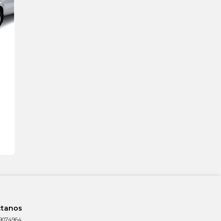
ctanos
9074964