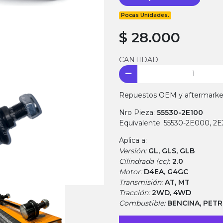
Pocas Unidades.
$ 28.000
CANTIDAD
Repuestos OEM y aftermarket.
Nro Pieza:
55530-2E100
Equivalente: 55530-2E000, 2
Aplica a:
Versión:
GL, GLS, GLB
Cilindrada (cc)
:
2.0
Motor:
D4EA, G4GC
Transmisión:
AT, MT
Tracción:
2WD, 4WD
Combustible:
BENCINA, PET