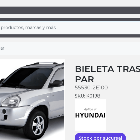
ar
BIELETA TRAS
PAR
55530-2E100
SKU: K0198
Stock por sucursal