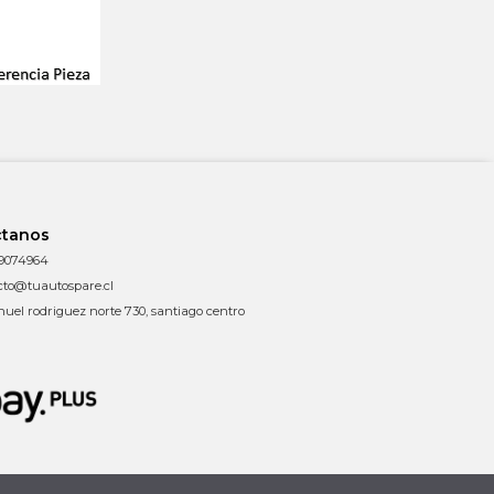
ctanos
9074964
cto@tuautospare.cl
uel rodriguez norte 730, santiago centro