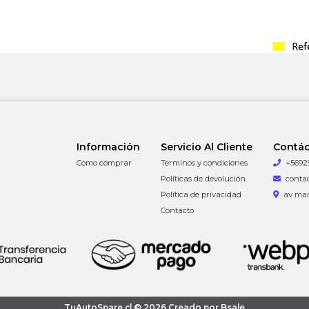
Información
Servicio Al Cliente
Contá
Como comprar
Terminos y condiciones
+5692
Políticas de devolución
conta
Política de privacidad
av man
Contacto
TuAutoSpare.cl © 2026
Creado por
Bsale