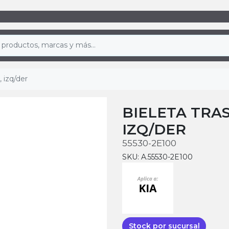
 izq/der
BIELETA TRA
IZQ/DER
55530-2E100
SKU: A.55530-2E100
Stock por sucursal