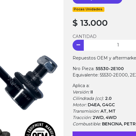
Pocas Unidades.
$ 13.000
CANTIDAD
Repuestos OEM y aftermarket.
Nro Pieza:
55530-2E100
Equivalente: 55530-2E000, 2
Aplica a:
Versión:
II
Cilindrada (cc)
:
2.0
Motor:
D4EA, G4GC
Transmisión:
AT, MT
Tracción:
2WD, 4WD
Combustible:
BENCINA, PET