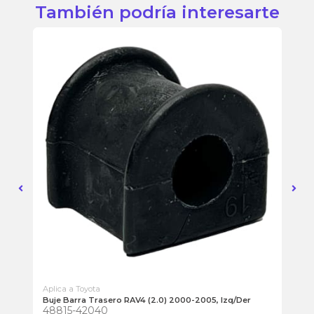
También podría interesarte
Aplica a Toyota
Apl
Buje Barra Trasero RAV4 (2.0) 2000-2005, Izq/Der
Bi
48815-42040
48