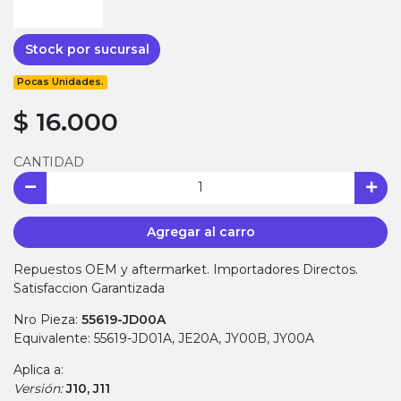
Stock por sucursal
Pocas Unidades.
$ 16.000
CANTIDAD
Agregar al carro
Repuestos OEM y aftermarket. Importadores Directos.
Satisfaccion Garantizada
Nro Pieza:
55619-JD00A
Equivalente: 55619-JD01A, JE20A, JY00B, JY00A
Aplica a:
Versión:
J10, J11